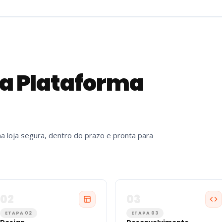
Da Plataforma
a loja segura, dentro do prazo e pronta para
02
03
ETAPA 02
ETAPA 03