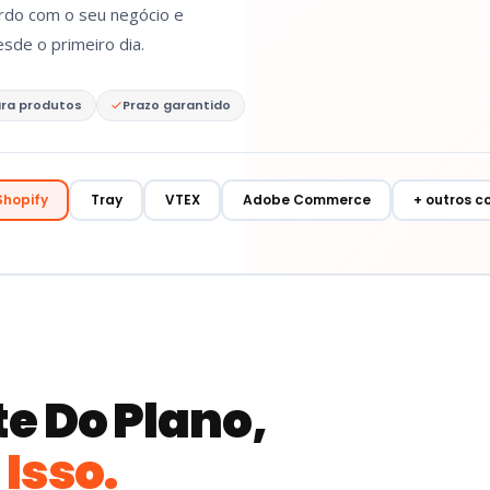
rdo com o seu negócio e
sde o primeiro dia.
ra produtos
Prazo garantido
Shopify
Tray
VTEX
Adobe Commerce
+ outros c
e Do Plano,
Isso.