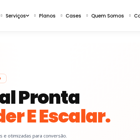
Serviços
Planos
Cases
Quem Somos
Co
a
ual Pronta
er E Escalar.
as e otimizadas para conversão.