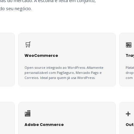
as do mercado. A escolha é feita em conjunto,
do seu negócio.
🛒
🏪
WooCommerce
Tra
Open source integrado ao WordPress. Altamente
Plat
personalizável com PagSeguro, Mercado Pago e
drop
Correios. Ideal para quem já usa WordPress.
com 
🏬
➕
Adobe Commerce
Out