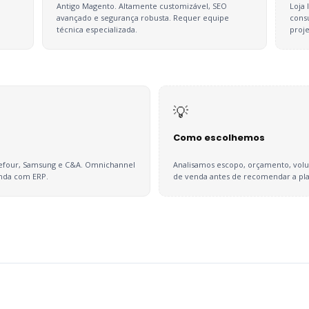
Antigo Magento. Altamente customizável, SEO
Loja
avançado e segurança robusta. Requer equipe
cons
técnica especializada.
proje
💡
Como escolhemos
rrefour, Samsung e C&A. Omnichannel
Analisamos escopo, orçamento, volu
unda com ERP.
de venda antes de recomendar a pla