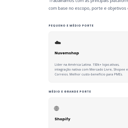
Trabalhamos com as principais plataform
com base no escopo, porte e objetivos 
PEQUENO E MÉDIO PORTE
☁️
Nuvemshop
Líder na América Latina. 150k+ lojas ativas,
integração nativa com Mercado Livre, Shopee e
Correios. Melhor custo-benefício para PMEs.
MÉDIO E GRANDE PORTE
🌐
Shopify