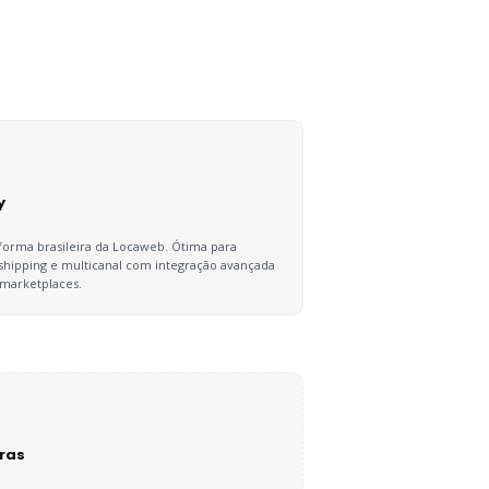
y
aforma brasileira da Locaweb. Ótima para
shipping e multicanal com integração avançada
marketplaces.
ras