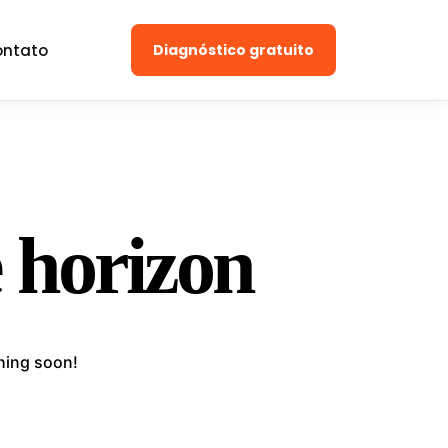
ntato
Diagnóstico gratuito
e horizon
ching soon!